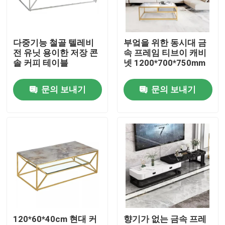
공장 여행
다중기능 철골 텔레비
부엌을 위한 동시대 금
전 유닛 용이한 저장 콘
속 프레임 티브이 캐비
품질 관리
솔 커피 테이블
넷 1200*700*750mm
문의 보내기
문의 보내기
연락주세요
인용문을 요구하세요
집의 공간 가구
거실 가구
120*60*40cm 현대 커
향기가 없는 금속 프레
공간 가구를 정찬을 대접하기