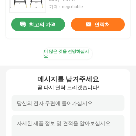
가격：negotiable
맞춘 티브이 캐비넷
최고의 가격
연락처
바 스툴 의자
더 많은 것을 전망하십시
맞춘 커피 테이블
오
식탁과 의자들
메시지를 남겨주세요
곧 다시 연락 드리겠습니다!
임스 식당 의자
금속 프레임 티브이 캐비넷
템퍼드 글라스 표