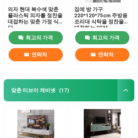
의자 현대 복수색 맞춘
집에 방 가구
플라스틱 의자를 정찬을
220*120*75cm 주방용
대접하는 맞춘 가정 식
조리대 식탁을 정찬을
당
대접하는 OEM
최고의 가격
최고의 가격
연락처
연락처
맞춘 티브이 캐비넷
(17)