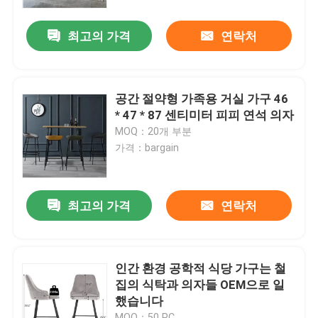
최고의 가격
연락처
공장 여행
품질 관리
공간 절약형 가족용 거실 가구 46
* 47 * 87 센티미터 피피 연석 의자
연락주세요
MOQ：20개 부분
가격：bargain
인용문을 요구하세요
최고의 가격
연락처
집의 공간 가구
거실 가구
인간 환경 공학적 식당 가구는 철
집의 식탁과 의자들 OEM으로 일
했습니다
공간 가구를 정찬을 대접하기
MOQ：50 PC